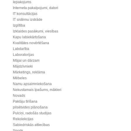
Iepakojums
Interneta pakalpojumi, datori
IT konsultācijas
IT sistēmu izstrāde
Izglītība
Izklaides pasākumi, viesības
Kapu labiekārtošana
Kvalitātes novērtēšana
Labdarība
Laboratorijas
Mājai un dārzam
Mājdzīvnieki
Mārketings, reklāma
Mēbeles
Namu apsaimniekošana
Nekustamais īpašums, mākleri
Novads
Paklāju tīrīšana
pilsētvides plānošana
Pulciņi, radošās studijas
Rekolekcijas
Sabiedriskās attiecības
Sports