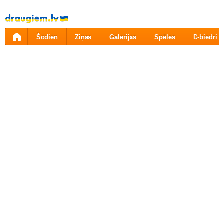
Pāriet
uz
saturu
Šodien
Ziņas
Galerijas
Spēles
D-biedri