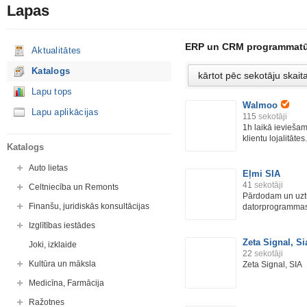
Lapas
ERP un CRM programmatū
Aktualitātes
Katalogs
Lapu tops
Walmoo
Lapu aplikācijas
115
sekotāji
1h laikā ieviešam
klientu lojalitātes.
Katalogs
Auto lietas
Eļmi SIA
41
sekotāji
Celtniecība un Remonts
Pārdodam un uzt
Finanšu, juridiskās konsultācijas
datorprogrammas 
Izglītības iestādes
Zeta Signal, Si
Joki, izklaide
22
sekotāji
Kultūra un māksla
Zeta Signal, SIA
Medicīna, Farmācija
Ražotnes