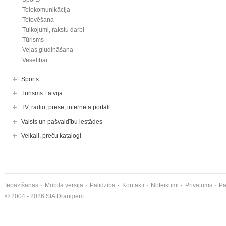
Telekomunikācija
Tetovēšana
Tulkojumi, rakstu darbi
Tūrisms
Veļas gludināšana
Veselībai
Sports
Tūrisms Latvijā
TV, radio, prese, interneta portāli
Valsts un pašvaldību iestādes
Veikali, preču katalogi
Iepazīšanās
Mobilā versija
Palīdzība
Kontakti
Noteikumi
Privātums
Pa
© 2004 - 2026 SIA Draugiem