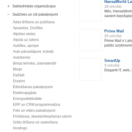
HansaWorld La
Sabiedriskās organizācijas
19
sekotāji
Mēs, HansaWorld 
Sadzīves un citi pakalpojumi
saviem topošajie
Ādas tīrīšana un pulēšana
Apsardze, Drošība
Prime Mail
Atpūtas vietas
15
sekotāji
Atpūta uz ūdens
Prime Mail ir Lat
palīdz uzņēmumi
Auklītes, aprūpe
Auto pārvadājumi, krāvēji
Autotreniņi
SmartUp
Biroja tehnika, izejmateriāli
3
sekotāji
Blogs
Eleganti IT, web,
Dažādi
Dizains
Ēdināšanas pakalpojumi
Elektroapgāde
Energoefektivitāte
ERP un CRM programmatūra
Foto un video pakalpojumi
Frizētavas, skaistumkopšanas saloni
Grīdu tīrīšana un vaskošana
Hostings