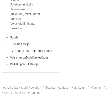
Telekomunikācija
Tetovēšana
Tulkojumi, rakstu darbi
Tūrisms
Veļas gludināšana
Veselībai
Sports
Tūrisms Latvijā
TV, radio, prese, interneta portāli
Valsts un pašvaldību iestādes
Veikali, preču katalogi
Iepazīšanās
Mobilā versija
Palīdzība
Kontakti
Noteikumi
Privātums
Pa
© 2004 - 2026 SIA Draugiem