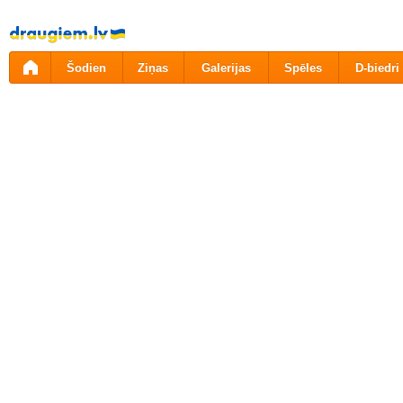
Pāriet
uz
saturu
Šodien
Ziņas
Galerijas
Spēles
D-biedri