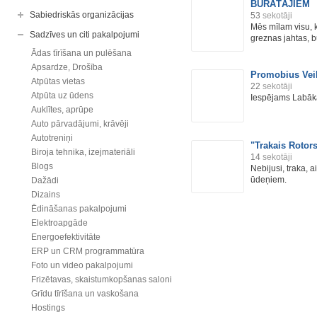
BURĀTĀJIEM
Sabiedriskās organizācijas
53
sekotāji
Mēs mīlam visu, k
Sadzīves un citi pakalpojumi
greznas jahtas, b
Ādas tīrīšana un pulēšana
Apsardze, Drošība
Promobius Vei
Atpūtas vietas
22
sekotāji
Atpūta uz ūdens
Iespējams Labāka
Auklītes, aprūpe
Auto pārvadājumi, krāvēji
Autotreniņi
"Trakais Rotor
Biroja tehnika, izejmateriāli
14
sekotāji
Blogs
Nebijusi, traka, 
ūdeņiem.
Dažādi
Dizains
Ēdināšanas pakalpojumi
Elektroapgāde
Energoefektivitāte
ERP un CRM programmatūra
Foto un video pakalpojumi
Frizētavas, skaistumkopšanas saloni
Grīdu tīrīšana un vaskošana
Hostings