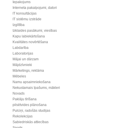
Iepakojums
Interneta pakalpojumi, datori
IT konsultācijas
IT sistēmu izstrāde
Izglītība
Izklaides pasākumi, viesības
Kapu labiekārtošana
Kvalitātes novērtēšana
Labdarība
Laboratorijas
Mājai un dārzam
Mājdzīvnieki
Mārketings, reklāma
Mēbeles
Namu apsaimniekošana
Nekustamais īpašums, mākleri
Novads
Paklāju tīrīšana
pilsētvides plānošana
Pulciņi, radošās studijas
Rekolekcijas
Sabiedriskās attiecības
Sports