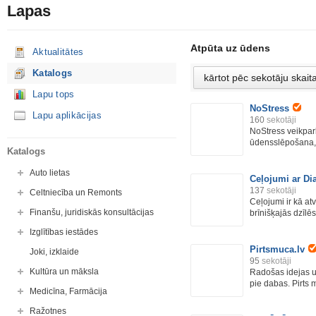
Lapas
Atpūta uz ūdens
Aktualitātes
Katalogs
Lapu tops
NoStress
Lapu aplikācijas
160
sekotāji
NoStress veikpark
ūdensslēpošana, 
Katalogs
Auto lietas
Ceļojumi ar Dia
137
sekotāji
Celtniecība un Remonts
Ceļojumi ir kā at
Finanšu, juridiskās konsultācijas
brīnišķajās dzīlēs.
Izglītības iestādes
Pirtsmuca.lv
Joki, izklaide
95
sekotāji
Kultūra un māksla
Radošas idejas un
pie dabas. Pirts 
Medicīna, Farmācija
Ražotnes