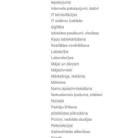
Iepakojums
Interneta pakalpojumi, datori
IT konsultācijas
IT sistēmu izstrāde
Izglītība
Izklaides pasākumi, viesības
Kapu labiekārtošana
Kvalitātes novērtēšana
Labdarība
Laboratorijas
Mājai un dārzam
Mājdzīvnieki
Mārketings, reklāma
Mēbeles
Namu apsaimniekošana
Nekustamais īpašums, mākleri
Novads
Paklāju tīrīšana
pilsētvides plānošana
Pulciņi, radošās studijas
Rekolekcijas
Sabiedriskās attiecības
Sports