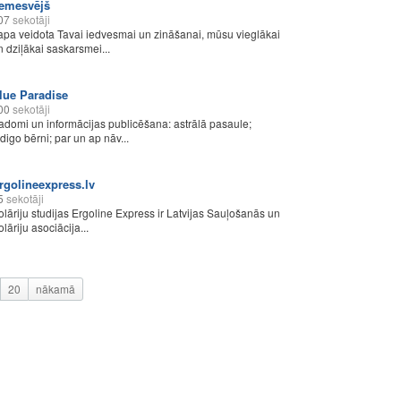
emesvējš
07
sekotāji
apa veidota Tavai iedvesmai un zināšanai, mūsu vieglākai
n dziļākai saskarsmei...
lue Paradise
00
sekotāji
adomi un informācijas publicēšana: astrālā pasaule;
ndigo bērni; par un ap nāv...
rgolineexpress.lv
5
sekotāji
olāriju studijas Ergoline Express ir Latvijas Sauļošanās un
lāriju asociācija...
20
nākamā