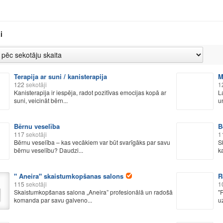
i
Terapija ar suni / kanisterapija
M
122
sekotāji
1
Kanisterapija ir iespēja, radot pozitīvas emocijas kopā ar
L
suni, veicināt bērn...
u
Bērnu veselība
B
117
sekotāji
1
Bērnu veselība – kas vecākiem var būt svarīgāks par savu
S
bērnu veselību? Daudzi...
k
" Aneira" skaistumkopšanas salons
R
115
sekotāji
1
Skaistumkopšanas salona „Aneira” profesionālā un radošā
"
komanda par savu galveno...
u