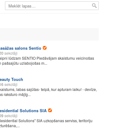
asāžas salons Sentio
20
sekotāji
aipni lūdzam SENTIO Piedāvājam skaistumu veicinošas
n pašsajūtu uzlabojošas m...
eauty Touch
16
sekotāji
kaistums, labas sajūtas- telpā, kur apturam laiku! - devīze,
as raksturo mājīg...
esidential Solutions SIA
09
sekotāji
Residential Solutions" SIA uzkopšanas serviss, teritoriju
zturēšana,...