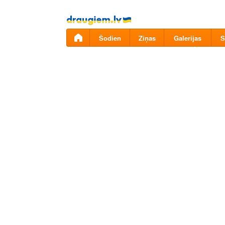
Pāriet
uz
saturu
Šodien
Ziņas
Galerijas
S