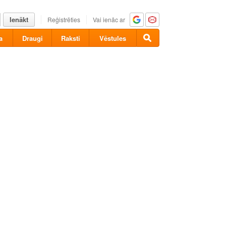
Ienākt
Reģistrēties
Vai ienāc ar
a
Draugi
Raksti
Vēstules