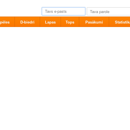
pēles
D-biedri
Lapas
Tops
Pasākumi
Statistik