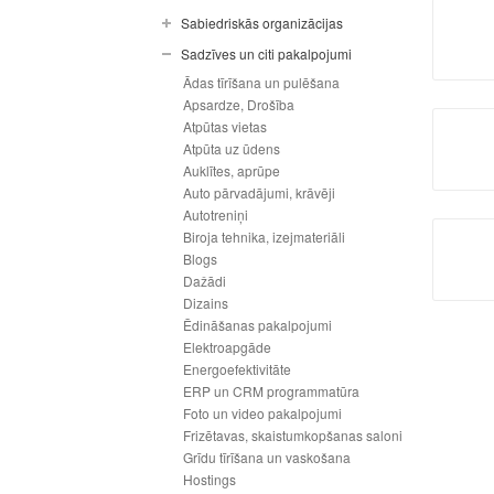
Sabiedriskās organizācijas
Sadzīves un citi pakalpojumi
Ādas tīrīšana un pulēšana
Apsardze, Drošība
Atpūtas vietas
Atpūta uz ūdens
Auklītes, aprūpe
Auto pārvadājumi, krāvēji
Autotreniņi
Biroja tehnika, izejmateriāli
Blogs
Dažādi
Dizains
Ēdināšanas pakalpojumi
Elektroapgāde
Energoefektivitāte
ERP un CRM programmatūra
Foto un video pakalpojumi
Frizētavas, skaistumkopšanas saloni
Grīdu tīrīšana un vaskošana
Hostings