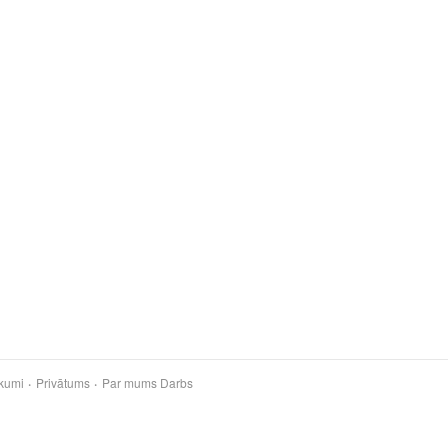
kumi
Privātums
Par mums
Darbs