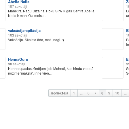
Abella Nails
Z
107
sekotāji
1
Manikīrs, Nagu Dizains, Roku SPA Rīgas Centrā Abella
L
Nails ir manikīra meista...
u
vaksācija-epilācija
B
103
sekotāji
1
Vaksācija. Skaista āda, mati, nagi. :)
P
I
HennaGuru
E
98
sekotāji
9
Hennas pastas zīmējumi jeb Mehndi, kas hindu valodā
S
nozīmē 'māksla', ir ne vien...
So
iepriekšējā
1
...
6
7
8
9
10
...