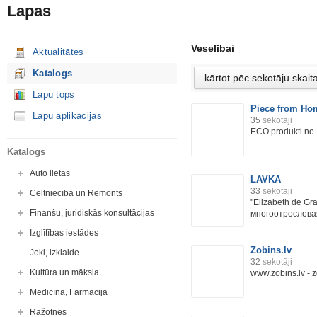
Lapas
Veselībai
Aktualitātes
Katalogs
Lapu tops
Piece from Ho
Lapu aplikācijas
35
sekotāji
ECO produkti no 
Katalogs
Auto lietas
LAVKA
33
sekotāji
Celtniecība un Remonts
"Elizabeth de G
Finanšu, juridiskās konsultācijas
многоотрослевая
Izglītības iestādes
Zobins.lv
Joki, izklaide
32
sekotāji
Kultūra un māksla
www.zobins.lv - 
Medicīna, Farmācija
Ražotnes