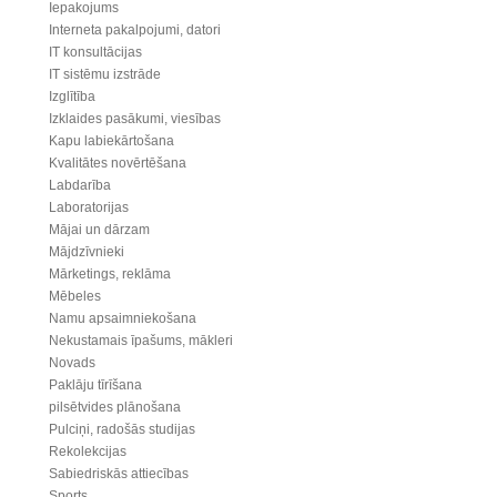
Iepakojums
Interneta pakalpojumi, datori
IT konsultācijas
IT sistēmu izstrāde
Izglītība
Izklaides pasākumi, viesības
Kapu labiekārtošana
Kvalitātes novērtēšana
Labdarība
Laboratorijas
Mājai un dārzam
Mājdzīvnieki
Mārketings, reklāma
Mēbeles
Namu apsaimniekošana
Nekustamais īpašums, mākleri
Novads
Paklāju tīrīšana
pilsētvides plānošana
Pulciņi, radošās studijas
Rekolekcijas
Sabiedriskās attiecības
Sports