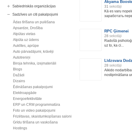
Akyama Booster
Sabiedriskās organizācijas
31
sekotāji
Kā es varu nopel
Sadzīves un citi pakalpojumi
заработать перв
Ādas tīrīšana un pulēšana
Apsardze, Drošība
RPC Ģimenei
Atpūtas vietas
28
sekotāji
Atpūta uz ūdens
Radošā psiholoģi
uz to, ka ci...
Auklītes, aprūpe
Auto pārvadājumi, krāvēji
Autotreniņi
Līdzsvara Dod
Biroja tehnika, izejmateriāli
28
sekotāji
Blogs
Aikido nodarbības
nostiprināšana un
Dažādi
Dizains
Ēdināšanas pakalpojumi
Elektroapgāde
Energoefektivitāte
ERP un CRM programmatūra
Foto un video pakalpojumi
Frizētavas, skaistumkopšanas saloni
Grīdu tīrīšana un vaskošana
Hostings