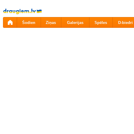
Pāriet
uz
saturu
Šodien
Ziņas
Galerijas
Spēles
D-biedri