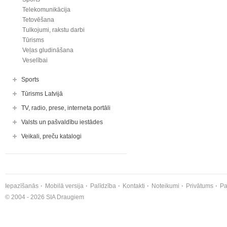
Telekomunikācija
Tetovēšana
Tulkojumi, rakstu darbi
Tūrisms
Veļas gludināšana
Veselībai
Sports
Tūrisms Latvijā
TV, radio, prese, interneta portāli
Valsts un pašvaldību iestādes
Veikali, preču katalogi
Iepazīšanās
Mobilā versija
Palīdzība
Kontakti
Noteikumi
Privātums
Pa
© 2004 - 2026 SIA Draugiem