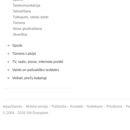
Telekomunikācija
Tetovēšana
Tulkojumi, rakstu darbi
Tūrisms
Veļas gludināšana
Veselībai
Sports
Tūrisms Latvijā
TV, radio, prese, interneta portāli
Valsts un pašvaldību iestādes
Veikali, preču katalogi
Iepazīšanās
Mobilā versija
Palīdzība
Kontakti
Noteikumi
Privātums
Pa
© 2004 - 2026 SIA Draugiem