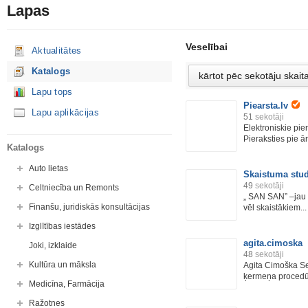
Lapas
Veselībai
Aktualitātes
Katalogs
Lapu tops
Piearsta.lv
Lapu aplikācijas
51
sekotāji
Elektroniskie pier
Pieraksties pie ārs
Katalogs
Auto lietas
Skaistuma stu
49
sekotāji
Celtniecība un Remonts
„ SAN SAN” –jau se
Finanšu, juridiskās konsultācijas
vēl skaistākiem...
Izglītības iestādes
agita.cimoska
Joki, izklaide
48
sekotāji
Kultūra un māksla
Agita Cimoška Ser
ķermeņa proced
Medicīna, Farmācija
Ražotnes