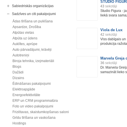
STUDIO FIGUR
Sabiedriskās organizācijas
43
sekotāji
Studio Figura - 
Sadzīves un citi pakalpojumi
liekā svara samaz
Ādas tīrīšana un pulēšana
Apsardze, Drošība
Viola de Lux
Atpūtas vietas
42
sekotāji
Atpūta uz ūdens
Viss dabīgais un 
produkcija ražota 
Auklītes, aprūpe
Auto pārvadājumi, krāvēji
Autotreniņi
Marvela Greja d
Biroja tehnika, izejmateriāli
36
sekotāji
Blogs
Dr. Marvela Gre
samazināt lieko s
Dažādi
Dizains
Ēdināšanas pakalpojumi
Elektroapgāde
Energoefektivitāte
ERP un CRM programmatūra
Foto un video pakalpojumi
Frizētavas, skaistumkopšanas saloni
Grīdu tīrīšana un vaskošana
Hostings