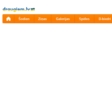
Pāriet
uz
saturu
Šodien
Ziņas
Galerijas
Spēles
D-biedri