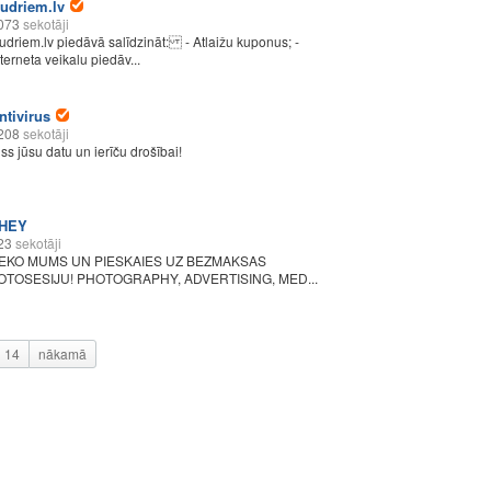
udriem.lv
073
sekotāji
udriem.lv piedāvā salīdzināt: - Atlaižu kuponus; -
nterneta veikalu piedāv...
ntivirus
208
sekotāji
iss jūsu datu un ierīču drošībai!
HEY
23
sekotāji
EKO MUMS UN PIESKAIES UZ BEZMAKSAS
OTOSESIJU! PHOTOGRAPHY, ADVERTISING, MED...
14
nākamā