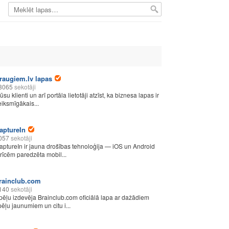
raugiem.lv lapas
8065
sekotāji
su klienti un arī portāla lietotāji atzīst, ka biznesa lapas ir
eiksmīgākais...
aptureIn
057
sekotāji
aptureIn ir jauna drošības tehnoloģija — iOS un Android
erīcēm paredzēta mobil...
rainclub.com
140
sekotāji
pēļu izdevēja Brainclub.com oficiālā lapa ar dažādiem
pēļu jaunumiem un citu i...