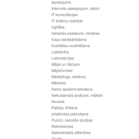
Iepakojums
Interneta pakalpojumi, datori
IT konsultācijas
IT sistēmu izstrāde
Izglītība
Izklaides pasākumi, viesības
Kapu labiekārtošana
Kvalitātes novērtēšana
Labdarība
Laboratorijas
Mājai un dārzam
Mājdzīvnieki
Mārketings, reklāma
Mēbeles
Namu apsaimniekošana
Nekustamais īpašums, mākleri
Novads
Paklāju tīrīšana
pilsētvides plānošana
Pulciņi, radošās studijas
Rekolekcijas
Sabiedriskās attiecības
Sports