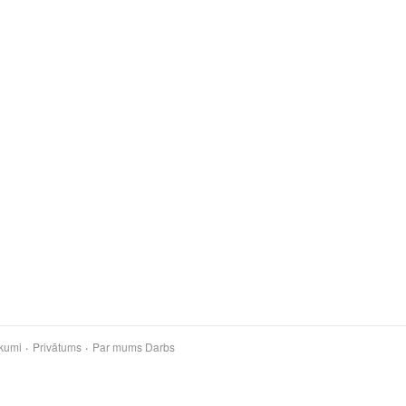
kumi
Privātums
Par mums
Darbs