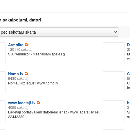
a pakalpojumi, datori
Armniko
D
120110
sekotāji
2
SIA "Armniko" - mēs taisām spēles ;)
Mū
v
Nomo.lv
C
9430
sekotāji
5
Nomā, līdz iegūsti www.nomo.lv
C
i
www.ladetaji.lv
b
4055
sekotāji
3
Lādētāji portatīvajiem datoriem! Ienāc - www.ladetaji.lv Tel.
S
22443330
s