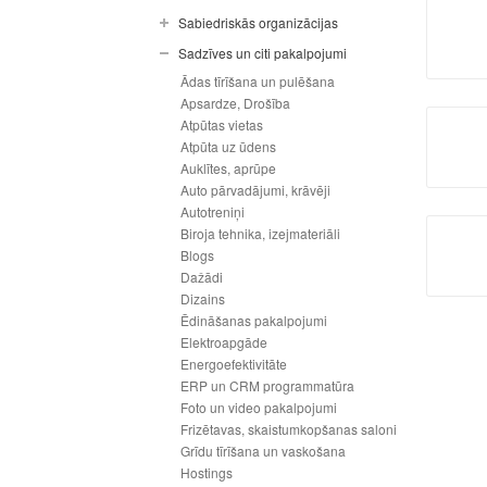
Sabiedriskās organizācijas
Sadzīves un citi pakalpojumi
Ādas tīrīšana un pulēšana
Apsardze, Drošība
Atpūtas vietas
Atpūta uz ūdens
Auklītes, aprūpe
Auto pārvadājumi, krāvēji
Autotreniņi
Biroja tehnika, izejmateriāli
Blogs
Dažādi
Dizains
Ēdināšanas pakalpojumi
Elektroapgāde
Energoefektivitāte
ERP un CRM programmatūra
Foto un video pakalpojumi
Frizētavas, skaistumkopšanas saloni
Grīdu tīrīšana un vaskošana
Hostings