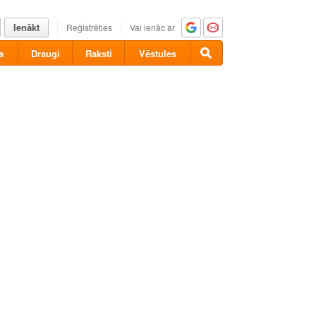
Ienākt
Reģistrēties
Vai ienāc ar
a
Draugi
Raksti
Vēstules