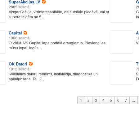
SuperAkcijas.LV
G
2885
sekotāji
2
Visgaršīgākie, visinteresantākie, visjautrākie piedāvājumi ar
G
superatlaidēm no 5...
I
Capital
A
1906
sekotāji
1
Oficiālā A/S Capital lapa portālā draugiem.lv. Pievienojies
V
mūsu lapai, iegūs...
OK Datori
T
1013
sekotāji
7
Kvalitatīvs datoru remonts, instalācija, diagnostika un
S
apkalpošana. Tel. 2...
F
1
2
3
4
5
6
7
...