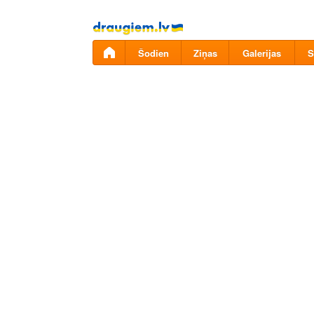
Pāriet
uz
saturu
Šodien
Ziņas
Galerijas
S