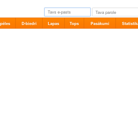
pēles
D-biedri
Lapas
Tops
Pasākumi
Statistik