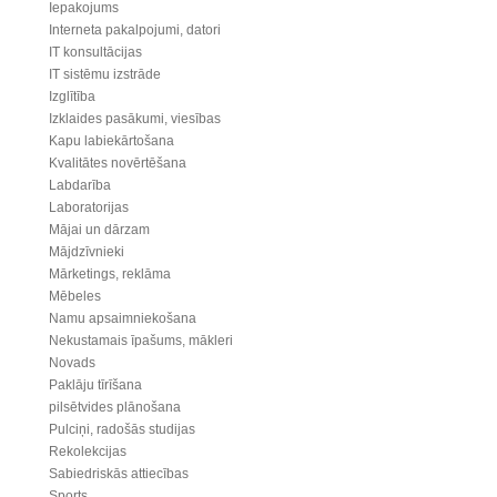
Iepakojums
Interneta pakalpojumi, datori
IT konsultācijas
IT sistēmu izstrāde
Izglītība
Izklaides pasākumi, viesības
Kapu labiekārtošana
Kvalitātes novērtēšana
Labdarība
Laboratorijas
Mājai un dārzam
Mājdzīvnieki
Mārketings, reklāma
Mēbeles
Namu apsaimniekošana
Nekustamais īpašums, mākleri
Novads
Paklāju tīrīšana
pilsētvides plānošana
Pulciņi, radošās studijas
Rekolekcijas
Sabiedriskās attiecības
Sports