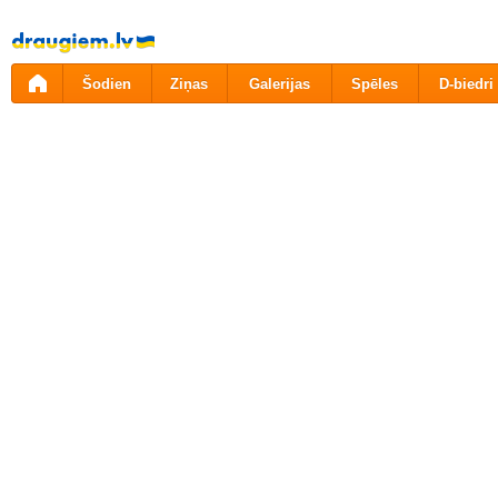
Pāriet
uz
saturu
Šodien
Ziņas
Galerijas
Spēles
D-biedri