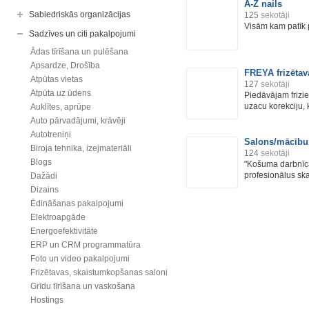
A-Z nails
Sabiedriskās organizācijas
125
sekotāji
Visām kam patīk 
Sadzīves un citi pakalpojumi
Ādas tīrīšana un pulēšana
Apsardze, Drošība
FREYA frizētav
Atpūtas vietas
127
sekotāji
Atpūta uz ūdens
Piedāvājam frizie
uzacu korekciju, k
Auklītes, aprūpe
Auto pārvadājumi, krāvēji
Autotreniņi
Salons/mācību
Biroja tehnika, izejmateriāli
124
sekotāji
Blogs
"Košuma darbnīca
profesionālus ska
Dažādi
Dizains
Ēdināšanas pakalpojumi
Elektroapgāde
Energoefektivitāte
ERP un CRM programmatūra
Foto un video pakalpojumi
Frizētavas, skaistumkopšanas saloni
Grīdu tīrīšana un vaskošana
Hostings