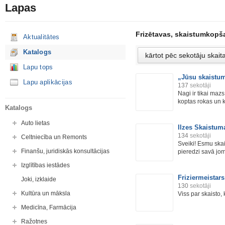
Lapas
Frizētavas, skaistumkopš
Aktualitātes
Katalogs
Lapu tops
„Jūsu skaistum
Lapu aplikācijas
137
sekotāji
Nagi ir tikai maz
koptas rokas un k
Katalogs
Auto lietas
Ilzes Skaistum
134
sekotāji
Celtniecība un Remonts
Sveiki! Esmu ska
Finanšu, juridiskās konsultācijas
pieredzi savā jom
Izglītības iestādes
Friziermeistars
Joki, izklaide
130
sekotāji
Kultūra un māksla
Viss par skaisto, 
Medicīna, Farmācija
Ražotnes