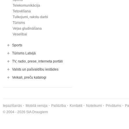
Telekomunikācija
Tetovēšana
Tulkojumi, rakstu darbi
Tūrisms
Veļas gludināšana
Veselībai
Sports
Tūrisms Latvijā
TV, radio, prese, interneta portāli
Valsts un pašvaldību iestādes
Veikali, preču katalogi
Iepazīšanās
Mobilā versija
Palīdzība
Kontakti
Noteikumi
Privātums
Pa
© 2004 - 2026 SIA Draugiem