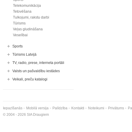
Telekomunikācija
Tetovēšana
Tulkojumi, rakstu darbi
Tūrisms
Veļas gludināšana
Veselībai
Sports
Tūrisms Latvijā
TV, radio, prese, interneta portāli
Valsts un pašvaldību iestādes
Veikali, preču katalogi
Iepazīšanās
Mobilā versija
Palīdzība
Kontakti
Noteikumi
Privātums
Pa
© 2004 - 2026 SIA Draugiem