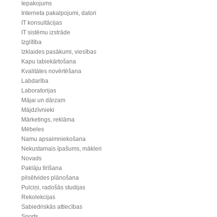
Iepakojums
Interneta pakalpojumi, datori
IT konsultācijas
IT sistēmu izstrāde
Izglītība
Izklaides pasākumi, viesības
Kapu labiekārtošana
Kvalitātes novērtēšana
Labdarība
Laboratorijas
Mājai un dārzam
Mājdzīvnieki
Mārketings, reklāma
Mēbeles
Namu apsaimniekošana
Nekustamais īpašums, mākleri
Novads
Paklāju tīrīšana
pilsētvides plānošana
Pulciņi, radošās studijas
Rekolekcijas
Sabiedriskās attiecības
Sports