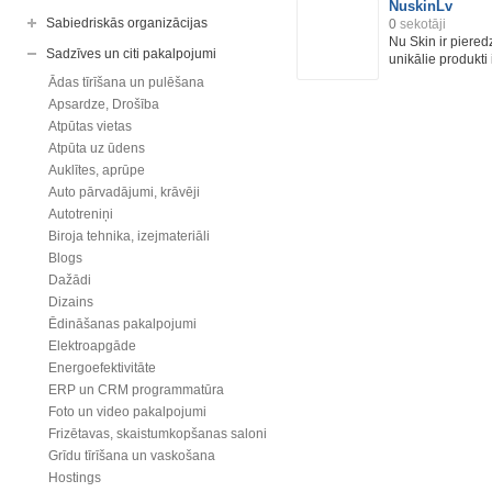
NuskinLv
Sabiedriskās organizācijas
0
sekotāji
Nu Skin ir piere
Sadzīves un citi pakalpojumi
unikālie produkti i
Ādas tīrīšana un pulēšana
Apsardze, Drošība
Atpūtas vietas
Atpūta uz ūdens
Auklītes, aprūpe
Auto pārvadājumi, krāvēji
Autotreniņi
Biroja tehnika, izejmateriāli
Blogs
Dažādi
Dizains
Ēdināšanas pakalpojumi
Elektroapgāde
Energoefektivitāte
ERP un CRM programmatūra
Foto un video pakalpojumi
Frizētavas, skaistumkopšanas saloni
Grīdu tīrīšana un vaskošana
Hostings