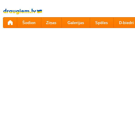
Pāriet
uz
saturu
Šodien
Ziņas
Galerijas
Spēles
D-biedri