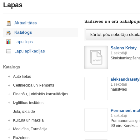
Lapas
Sadzīves un citi pakalpoj
Aktualitātes
Katalogs
Lapu tops
Salons Kristy
Lapu aplikācijas
1
sekotāji
Skaistumkopšan
Katalogs
Auto lietas
aleksandrassty
1
sekotāji
Celtniecība un Remonts
hairstyles
Finanšu, juridiskās konsultācijas
Izglītības iestādes
Permanent mak
Joki, izklaide
1
sekotāji
Kultūra un māksla
Permanentais grim
90 eiro Korekc...
Medicīna, Farmācija
Ražotnes