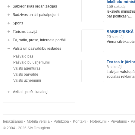
Iekšlietu minis
Sabiedriskās organizācijas
159
sekotāji
Iekšlietu ministrij
Sadzīves un citi pakalpojumi
par politikas v...
Sports
Tūrisms Latvijā
SABIEDRISKĀ 
20
sekotāji
TV, radio, prese, interneta portāli
Viena cilvēka pār
Valsts un pašvaldību iestādes
Pašvaldības
Tev tas ir jāzin
Pašvaldību uzņēmumi
8
sekotāji
Valsts aģentūras
Latvijas valsts p
Valsts pārvalde
sociālās reklāma
Valsts uzņēmumi
Veikali, preču katalogi
Iepazīšanās
Mobilā versija
Palīdzība
Kontakti
Noteikumi
Privātums
Pa
© 2004 - 2026 SIA Draugiem