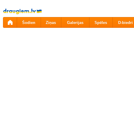
Pāriet
uz
saturu
Šodien
Ziņas
Galerijas
Spēles
D-biedri