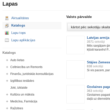
Lapas
Valsts pārvalde
Aktualitātes
Katalogs
Lapu tops
Latvijas armija
Lapu aplikācijas
3571
sekotāji
Mēs sargājam ģime
kļūsti karavīrs! P..
Katalogs
Auto lietas
Stājies Zemess
838
sekotāji
Celtniecība un Remonts
Si vis pacem, par
Finanšu, juridiskās konsultācijas
Izglītības iestādes
Ozolaines paga
Joki, izklaide
363
sekotāji
Kultūra un māksla
Ozolaines pagast
daļā uz dienvidri
Medicīna, Farmācija
Ražotnes