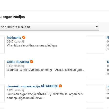
u organizācijas
Intrigante
N
6647
sekotāji
4
Vīns, laba atmosfēra, sarunas, intrigas
N
B
GiiBii Biedriba
T
3141
sekotāji
1
Biedrība "GiiBii" izveidota ar mērķi - "Attīstīt, fiziski un garī...
T
m
Jauniešu organizācija NĪTAUREŅI
h
1120
sekotāji
8
Jauniešu organizācija NĪTAUREŅI dibināta, lai organizētu
“
daudzpusīgas un daudzve...
k