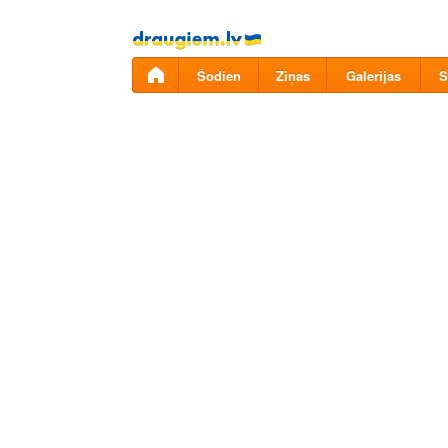
Pāriet
uz
saturu
Šodien
Ziņas
Galerijas
S