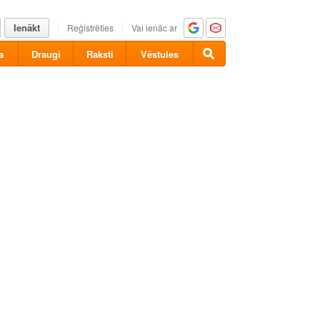
Ienākt
Reģistrēties
Vai ienāc ar
a
Draugi
Raksti
Vēstules