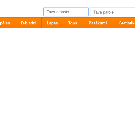
pēles
D-biedri
Lapas
Tops
Pasākumi
Statistik