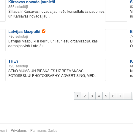
Kārsavas novada jaunieši
Š
855
sekotāji
8
Šī lapa ir Kārsavas novada jauniešu konsultatīvās padomes
V
un Kārsavas novada jau...
n
Latvijas Mazpulki
E
780
sekotāji
7
Latvijas Mazpulki ir bērnu un jauniešu organizācija, kas
E
darbojas visā Latvijā u...
O
THEY
K
723
sekotāji
6
SEKO MUMS UN PIESKAIES UZ BEZMAKSAS
K
FOTOSESIJU! PHOTOGRAPHY, ADVERTISING, MED...
re
1
2
3
4
5
6
7
...
kumi
Privātums
Par mums
Darbs