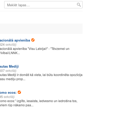
acionālā apvienība
624
sekotāji
acionālā apvienība "Visu Latvijai!" - "Tēvzemei un
rīvībai/LNNK...
autas Mediji
507
sekotāji
autas Mediji ir domāti kā vieta, lai būtu koordinēta opozīcija
asu mediju prop...
omo ecos:
95
sekotāji
homo ecos:” izglīto, iesaista, iedvesmo un iedrošina tos,
uriem rūp nākamo paa...