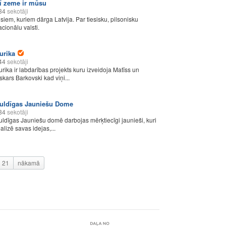
ī zeme ir mūsu
34
sekotāji
isiem, kuriem dārga Latvija. Par tiesisku, pilsonisku
acionālu valsti.
urika
44
sekotāji
urika ir labdarības projekts kuru izveidoja Matīss un
skars Barkovski kad viņi...
uldīgas Jauniešu Dome
84
sekotāji
uldīgas Jauniešu domē darbojas mērķtiecīgi jaunieši, kuri
alizē savas idejas,...
21
nākamā