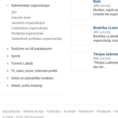
Balti
Sabiedriskās organizācijas
499
sekotāji
Mosties, sajūti sa
DIY
izmanto kā organi
Interešu klubi
Jauniešu organizācijas
Biedrība «Latvi
Labdarības organizācijas
491
sekotāji
Reliģiska organizācija
Biedrība «Latvieti
Sabiedriski politiskas organizācijas
organizācija, kuŗa
Sadzīves un citi pakalpojumi
Tēvijas laikmet
Sports
466
sekotāji
"Tēvijas Laikmets"
Tūrisms Latvijā
kas vel...
TV, radio, prese, interneta portāli
Valsts un pašvaldību iestādes
Veikali, preču katalogi
Iepazīšanās
Mobilā versija
Palīdzība
Kontakti
Noteikumi
Privātums
Pa
© 2004 - 2026 SIA Draugiem