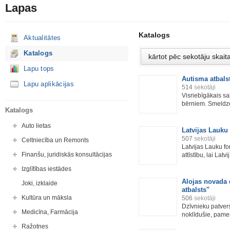
Lapas
Katalogs
Aktualitātes
Katalogs
Lapu tops
Autisma atbals
Lapu aplikācijas
514
sekotāji
Visriebīgākais sa
bērniem. Smeldze s
Katalogs
Auto lietas
Latvijas Lauku
507
sekotāji
Celtniecība un Remonts
Latvijas Lauku fo
Finanšu, juridiskās konsultācijas
attīstību, lai Latvij.
Izglītības iestādes
Alojas novada 
Joki, izklaide
atbalsts"
Kultūra un māksla
506
sekotāji
Dzīvnieku patvers
Medicīna, Farmācija
noklīdušie, pames
Ražotnes