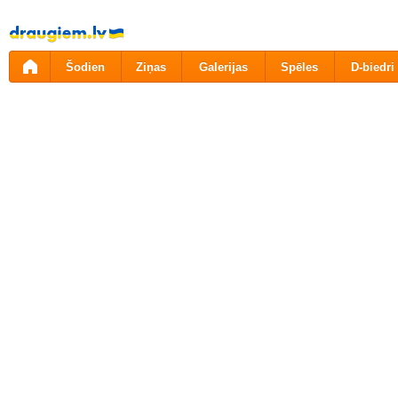
Pāriet
uz
saturu
Šodien
Ziņas
Galerijas
Spēles
D-biedri