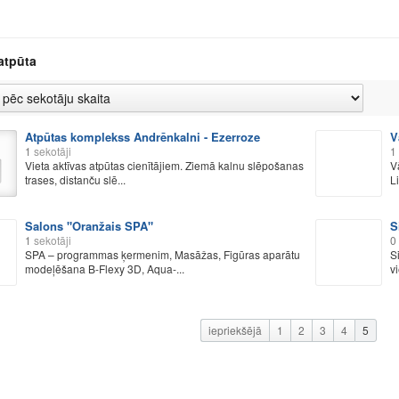
atpūta
Atpūtas komplekss Andrēnkalni - Ezerroze
V
1
sekotāji
1
Vieta aktīvas atpūtas cienītājiem. Ziemā kalnu slēpošanas
V
trases, distanču slē...
L
Salons "Oranžais SPA"
S
1
sekotāji
0
SPA – programmas ķermenim, Masāžas, Figūras aparātu
S
modeļēšana B-Flexy 3D, Aqua-...
v
iepriekšējā
1
2
3
4
5