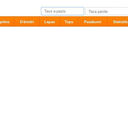
pēles
D-biedri
Lapas
Tops
Pasākumi
Statistik