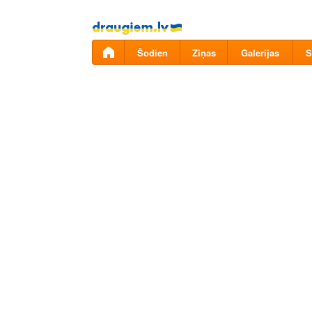
Pāriet
uz
saturu
Šodien
Ziņas
Galerijas
S