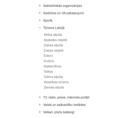
Sabiedriskās organizācijas
Sadzīves un citi pakalpojumi
Sports
Tūrisms Latvijā
Aktīva atpūta
Apskates objekti
Dabas atpūta
Dabas objekti
Ēdieni
Kultūra
Naktsmītnes
Talkas
Ūdens atpūta
Veselības tūrisms
Ziemas atpūta
TV, radio, prese, interneta portāli
Valsts un pašvaldību iestādes
Veikali, preču katalogi