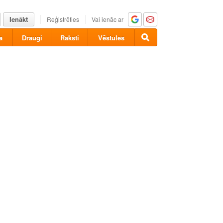
Ienākt
Reģistrēties
Vai ienāc ar
a
Draugi
Raksti
Vēstules