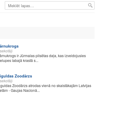
ārnukrogs
sekotāji
ārnukrogs ir Jūrmalas pilsētas daļa, kas izveidojusies
ielupes labajā krastā s...
iguldas Zoodārzs
sekotāji
iguldas Zoodārzs atrodas vienā no skaistākajām Latvijas
ietām - Gaujas Nacionā...