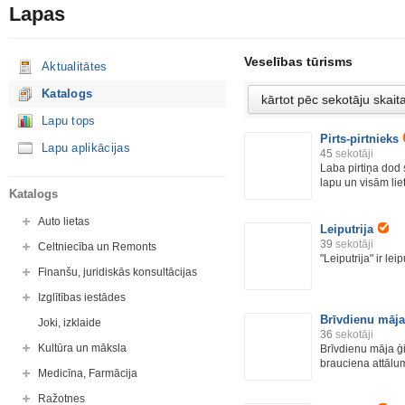
Lapas
Veselības tūrisms
Aktualitātes
Katalogs
Lapu tops
Pirts-pirtnieks
Lapu aplikācijas
45
sekotāji
Laba pirtiņa dod 
lapu un visām liet
Katalogs
Auto lietas
Leiputrija
39
sekotāji
Celtniecība un Remonts
"Leiputrija" ir leipu
Finanšu, juridiskās konsultācijas
Izglītības iestādes
Brīvdienu māj
Joki, izklaide
36
sekotāji
Kultūra un māksla
Brīvdienu māja ģ
brauciena attālum
Medicīna, Farmācija
Ražotnes