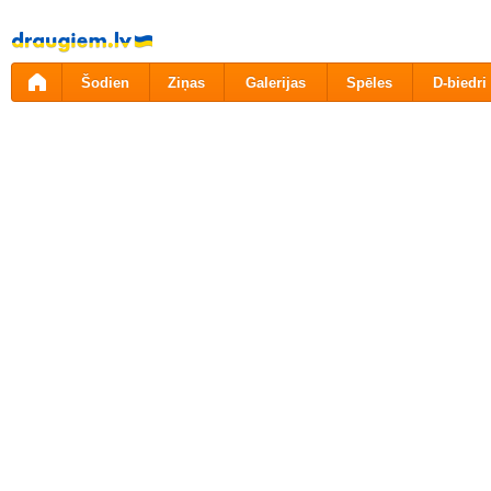
Pāriet
uz
saturu
Šodien
Ziņas
Galerijas
Spēles
D-biedri