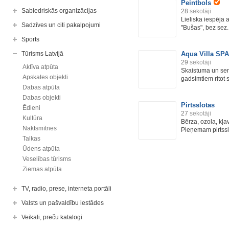
Peintbols
Sabiedriskās organizācijas
28
sekotāji
Lieliska iespēja 
Sadzīves un citi pakalpojumi
"Bušas", bez sez..
Sports
Tūrisms Latvijā
Aqua Villa SPA
29
sekotāji
Aktīva atpūta
Skaistuma un sen
Apskates objekti
gadsimtiem ritot 
Dabas atpūta
Dabas objekti
Pirtsslotas
Ēdieni
27
sekotāji
Kultūra
Bērza, ozola, kļav
Naktsmītnes
Pieņemam pirtsslo
Talkas
Ūdens atpūta
Veselības tūrisms
Ziemas atpūta
TV, radio, prese, interneta portāli
Valsts un pašvaldību iestādes
Veikali, preču katalogi