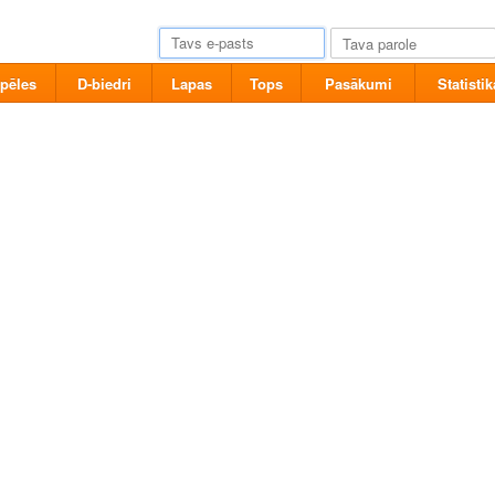
pēles
D-biedri
Lapas
Tops
Pasākumi
Statistik