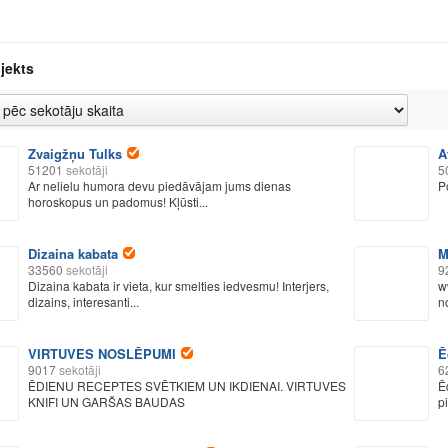
jekts
Zvaigžņu Tulks
A
51201
sekotāji
5
Ar nelielu humora devu piedāvājam jums dienas
Po
horoskopus un padomus! Kļūsti...
Dizaina kabata
M
33560
sekotāji
9
Dizaina kabata ir vieta, kur smelties iedvesmu! Interjers,
w
dizains, interesanti...
n
VIRTUVES NOSLĒPUMI
Ē
9017
sekotāji
6
ĒDIENU RECEPTES SVĒTKIEM UN IKDIENAI. VIRTUVES
Ē
KNIFI UN GARŠAS BAUDAS
p