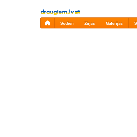
Pāriet
uz
saturu
Šodien
Ziņas
Galerijas
S