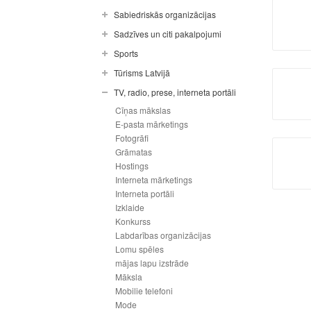
Sabiedriskās organizācijas
Sadzīves un citi pakalpojumi
Sports
Tūrisms Latvijā
TV, radio, prese, interneta portāli
Cīņas mākslas
E-pasta mārketings
Fotogrāfi
Grāmatas
Hostings
Interneta mārketings
Interneta portāli
Izklaide
Konkurss
Labdarības organizācijas
Lomu spēles
mājas lapu izstrāde
Māksla
Mobilie telefoni
Mode