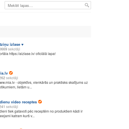
tziņu izlase ♥
0669
sekotāji
rtāla https://aizlase.lv/ oficiālā lapa!
ia.lv
262
sekotāji
ww.mia.lv - objektīvs, vienkāršs un praktisks skatījums uz
otikumiem, lietām u...
dienu video receptes
241
sekotāji
dieni tiek gatavoti pēc receptēm no produktiem kādi ir
ieejami katram kurš v...