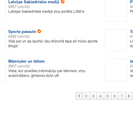
Latvijas Sabiedriskie mediji
P
5557
sekotāji
4
Latvijas Sabiedriskā medija ziņu portāls LSM.lv
P
Sporta pasaule
T
4292
sekotāji
4
Viss par un ap sportu! Jau drīzumā taps arī mūsu sporta
L
blogs!
dz
Māmiņām un tētiem
t
3907
sekotāji
2
Vieta, kur smelties informāciju par bērniem, viņu
V
audzināšanu, ģimenes dzīvi utt!
i
1
2
3
4
5
6
7
8