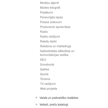
Modeļu aģenti
Modes fotogrāfi
Pasākumi
Personīgās lapas
Preses izdevumi
Producentu apvienības
Radio
Radio raidījumi
Rakstu darbi
Reklāma un mārketings
Sabiedriskās attiecības un
komunikācijas vadība
SEO
Snovbords
Spēles
Sports
Tūrisms
TV raidījumi
Web projekts
Valsts un pašvaldību iestādes
Veikali, preču katalogi