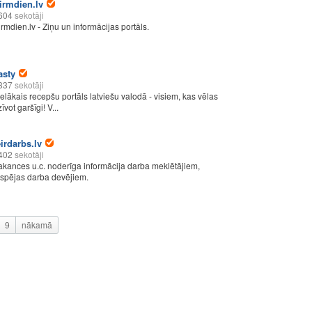
irmdien.lv
604
sekotāji
irmdien.lv - Ziņu un informācijas portāls.
asty
337
sekotāji
ielākais recepšu portāls latviešu valodā - visiem, kas vēlas
īvot garšīgi! V...
eirdarbs.lv
402
sekotāji
akances u.c. noderīga informācija darba meklētājiem,
espējas darba devējiem.
9
nākamā