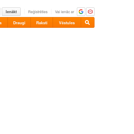
Ienākt
Reģistrēties
Vai ienāc ar
a
Draugi
Raksti
Vēstules