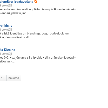
alendāru izgatavošana
6
sekotāji
ienas kalendāru veidi: noplēšamie un pāršķiramie mēnešu
lendāri, plakātu, ind...
rafikis.lv
8
sekotāji
Grafiskā identitāte un brendings. Logo, burtveidolu un
iktogrammu dizains. -R...
ka Dizains
6
sekotāji
iedāvā: • uzņēmuma stila izveide • stila grāmata • logotipi •
zītkartes •...
10
nākamā