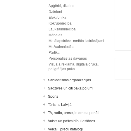
Apģērbi, dizains
Dzērieni
Elektronika
Kokrūpniecība
Lauksaimniecība
Mēbeles
Metālapstrāde, metāla izstrādājumi
Mežsaimniecība
Pārtika
Personalizētas dāvanas
Vizuālā reklāma, digitālā druka,
poligrāfijas paka
Sabiedriskās organizācijas
Sadzīves un citi pakalpojumi
Sports
Tūrisms Latvijā
TV, radio, prese, interneta portāli
Valsts un pašvaldību iestādes
Veikali, preču katalogi