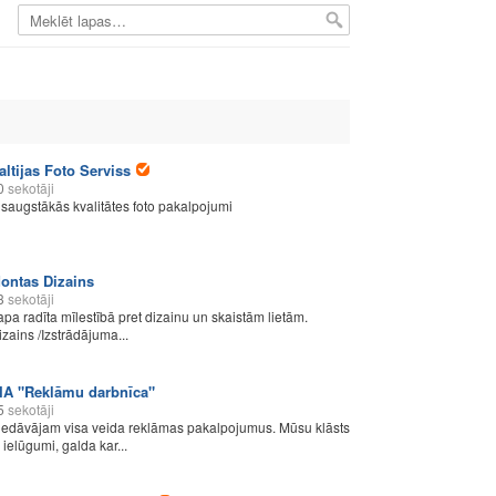
altijas Foto Serviss
0
sekotāji
isaugstākās kvalitātes foto pakalpojumi
ontas Dizains
3
sekotāji
apa radīta mīlestībā pret dizainu un skaistām lietām.
izains /Izstrādājuma...
IA "Reklāmu darbnīca"
5
sekotāji
iedāvājam visa veida reklāmas pakalpojumus. Mūsu klāsts
: ielūgumi, galda kar...