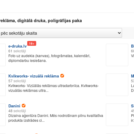
reklāma, digitālā druka, poligrāfijas paka
18+
e-druka.lv
B
61
sekotāji
6
Foto uz audekla (kanvas), fotogrāmatas, kalendāri,
V
diplomdarbu iesiešana.
Kvikworks- vizuālā reklāma
M
57
sekotāji
5
Kvikworks- Vizūālās reklāmas ultradarbnīca. Kvikworks-
L
vizuālās reklāmas ultra...
D
Danini
S
48
sekotāji
4
Dizaina aģentūra Danini. Mēs nodrošinam pilnu kvalitatīva
P
produkta izstrādes ci...
ir