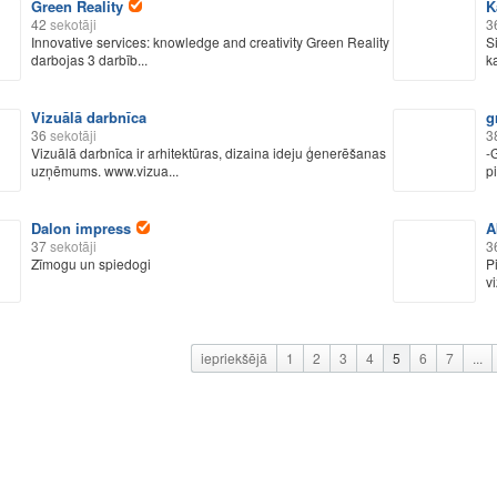
Green Reality
K
42
sekotāji
3
Innovative services: knowledge and creativity Green Reality
S
darbojas 3 darbīb...
ka
Vizuālā darbnīca
g
36
sekotāji
3
Vizuālā darbnīca ir arhitektūras, dizaina ideju ģenerēšanas
-
uzņēmums. www.vizua...
p
Dalon impress
A
37
sekotāji
3
Zīmogu un spiedogi
P
vi
iepriekšējā
1
2
3
4
5
6
7
...