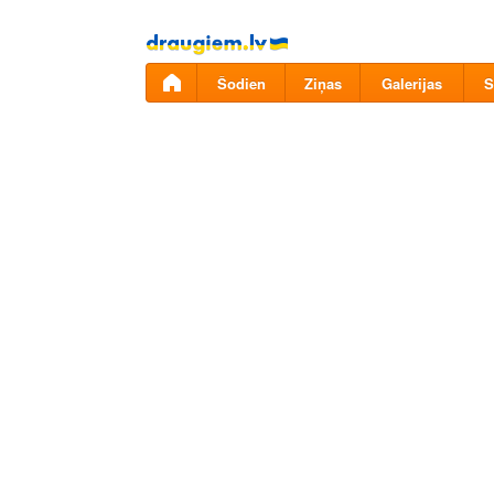
Pāriet
uz
saturu
Šodien
Ziņas
Galerijas
S