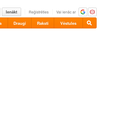
Ienākt
Reģistrēties
Vai ienāc ar
a
Draugi
Raksti
Vēstules