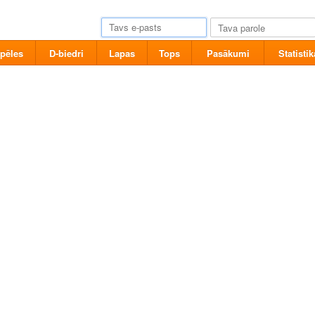
pēles
D-biedri
Lapas
Tops
Pasākumi
Statistik