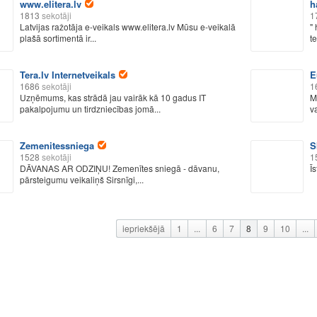
www.elitera.lv
h
1813
sekotāji
1
Latvijas ražotāja e-veikals www.elitera.lv Mūsu e-veikalā
"
plašā sortimentā ir...
te
Tera.lv Internetveikals
E
1686
sekotāji
1
Uzņēmums, kas strādā jau vairāk kā 10 gadus IT
M
pakalpojumu un tirdzniecības jomā...
va
Zemenitessniega
S
1528
sekotāji
1
DĀVANAS AR ODZIŅU! Zemenītes sniegā - dāvanu,
Ī
pārsteigumu veikaliņš Sirsnīgi,...
iepriekšējā
1
...
6
7
8
9
10
...