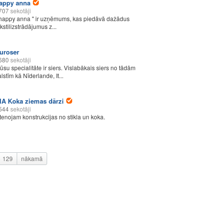
appy anna
707
sekotāji
 happy anna " ir uzņēmums, kas piedāvā dažādus
kstilizstrādājumus z...
uroser
680
sekotāji
ūsu specialitāte ir siers. Vislabākais siers no tādām
lstīm kā Nīderlande, It...
IA Koka ziemas dārzi
544
sekotāji
stenojam konstrukcijas no stikla un koka.
129
nākamā