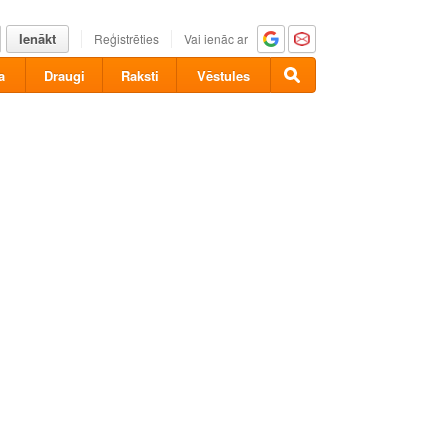
Ienākt
Reģistrēties
Vai ienāc ar
a
Draugi
Raksti
Vēstules