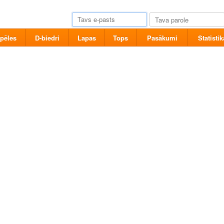
pēles
D-biedri
Lapas
Tops
Pasākumi
Statistik