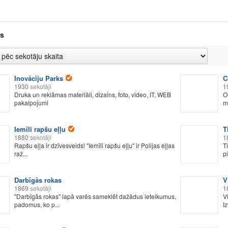
s
Inovāciju Parks
C
1930
sekotāji
1
Druka un reklāmas materiāli, dizains, foto, video, IT, WEB
O
pakalpojumi
m
Iemīli rapšu eļļu
T
1880
sekotāji
1
Rapšu eļļa ir dzīvesveids! "Iemīli rapšu eļļu" ir Polijas eļļas
T
raž...
pi
Darbīgās rokas
V
1869
sekotāji
1
"Darbīgās rokas" lapā varēs sameklēt dažādus ieteikumus,
V
padomus, ko p...
Iz