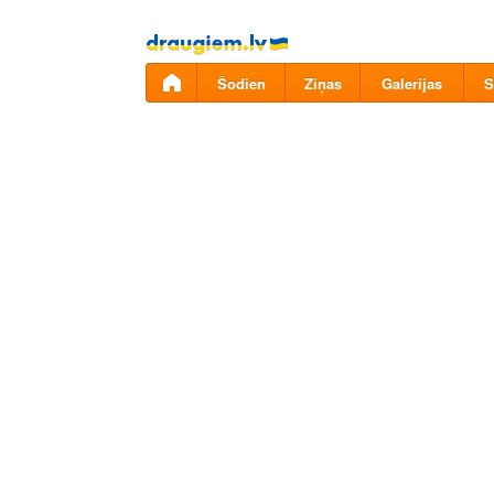
Pāriet
uz
saturu
Šodien
Ziņas
Galerijas
S