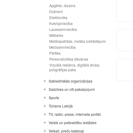
Apģērbi, dizains
Dzērieni
Elektronika
Kokrūpniecība
Lauksaimniecība
Mēbeles
Metālapstrāde, metāla izstrādājumi
Mežsaimniecība
Pārtika
Personalizētas dāvanas
Vizuālā reklāma, digitālā druka,
poligrāfijas paka
Sabiedriskās organizācijas
Sadzīves un citi pakalpojumi
Sports
Tūrisms Latvijā
TV, radio, prese, interneta portāli
Valsts un pašvaldību iestādes
Veikali, preču katalogi