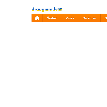
Pāriet
uz
saturu
Šodien
Ziņas
Galerijas
S