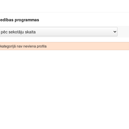
edības programmas
kategorijā nav neviena profila