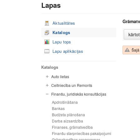
Lapas
Grāmatv
Aktualitātes
Katalogs
Lapu tops
Šajā 
Lapu aplikācijas
Katalogs
Auto lietas
Celtniecība un Remonts
Finanšu, juridiskās konsultācijas
Apdrošināšana
Bankas
Budžeta plānošana
Darba aizsardzība
Finanses, grāmatvedība
Finanšu starpniecības pakalpojumi
Grāmatvedības programmas