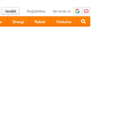
Ienākt
Reģistrēties
Vai ienāc ar
a
Draugi
Raksti
Vēstules