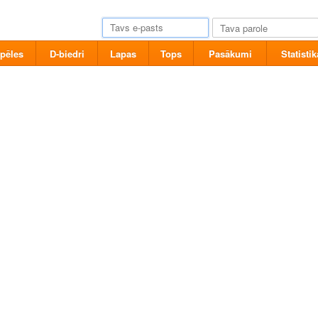
pēles
D-biedri
Lapas
Tops
Pasākumi
Statistik