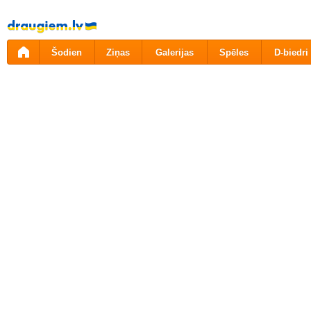
Pāriet
uz
saturu
Šodien
Ziņas
Galerijas
Spēles
D-biedri