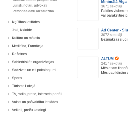
Minimālā Alga 
Juristi, notāri, advokāti
3671
sekotāji
Paldies visiem mū
Personas datu aizsardzība
var parakstīties p
Izglītības iestādes
Joki, izklaide
Ad Center - Sl
3072
sekotāji
Kultūra un māksla
Bezmaksas sludi
Medicīna, Farmācija
Ražotnes
ALTUM
Sabiedriskās organizācijas
2417
sekotāji
Mēs esam finanšu 
Sadzīves un citi pakalpojumi
Mēs papildinām pr
Sports
Tūrisms Latvijā
TV, radio, prese, interneta portāli
Valsts un pašvaldību iestādes
Veikali, preču katalogi