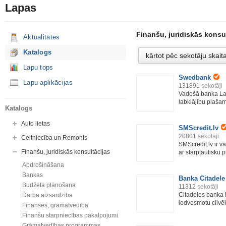
Lapas
Finanšu, juridiskās konsu
Aktualitātes
Katalogs
Lapu tops
Swedbank
Lapu aplikācijas
131891
sekotāji
Vadošā banka Latv
labklājību plašam 
Katalogs
Auto lietas
SMScredit.lv
20801
sekotāji
Celtniecība un Remonts
SMScredit.lv ir v
Finanšu, juridiskās konsultācijas
ar starptautisku pi
Apdrošināšana
Bankas
Banka Citadele
Budžeta plānošana
11312
sekotāji
Citadeles banka ir
Darba aizsardzība
iedvesmotu cilvēk
Finanses, grāmatvedība
Finanšu starpniecības pakalpojumi
Grāmatvedības programmas