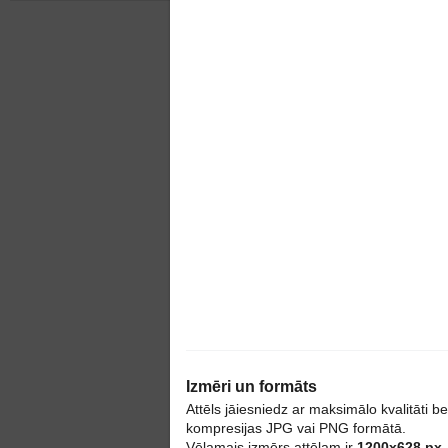
Dizaina reklāma
Reklāma rotē portāla vadošo s
Reklāmai pievienojami divi, da
Reklāmas fona bildes izmērs w
Reklāmas fona bildes izmērs m
Iespēja izveidot un pievienot r
Reklāma portālā atspoguļojas a
Maksimālais zīmju skaits virsr
1
Izmēri un formāts
Attēls jāiesniedz ar maksimālo kvalitāti b
kompresijas JPG vai PNG formātā.
Pica un citi labumi p
Vēlamais izmērs attēlam ir
1200x628 px
,