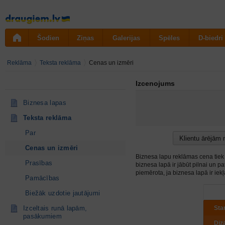
Pāriet
uz
saturu
Šodien
Ziņas
Galerijas
Spēles
D-biedri
Reklāma
Teksta reklāma
Cenas un izmēri
Izcenojums
Biznesa lapas
Teksta reklāma
Par
Klientu ārējām
Cenas un izmēri
Biznesa lapu reklāmas cena tiek 
Prasības
biznesa lapā ir jābūt pilnai un 
piemērota, ja biznesa lapā ir iekļ
Pamācības
Biežāk uzdotie jautājumi
Izceltais runā lapām,
Sta
pasākumiem
Diz