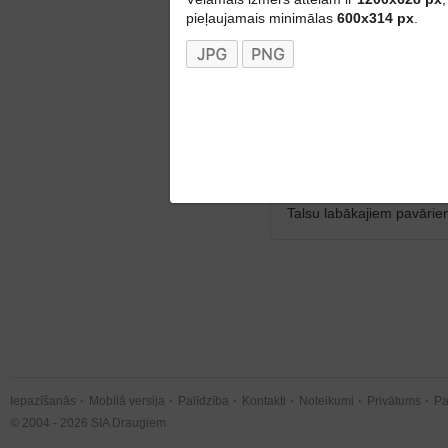
Nogaršo plašo ēdienu kl
pieļaujamais minimālas
600x314 px
.
viens no Talsu labāka
2
Reklāma
Pica un citi labumi pie 
Nogaršo plašo ēdienu klā
Talsu labākajiem pavāri
Iepazīšanās
Mobilā versija
Palīdzība
Kontakti
Noteikumi
Privātums
Pa
© 2004 - 2026 SIA Draugiem