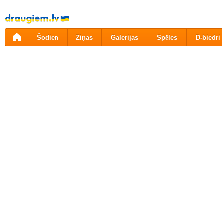
Pāriet
uz
saturu
Šodien
Ziņas
Galerijas
Spēles
D-biedri