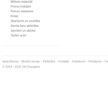
Mēbeļu materiāli
Preces hobijam
Preces zīdaiņiem
Rotas
Skaistums un veselība
Sporta fanu atribūtika
Sportam un atpūtai
Tavām acīm
Iepazīšanās
Mobilā versija
Palīdzība
Kontakti
Noteikumi
Privātums
Pa
© 2004 - 2026 SIA Draugiem