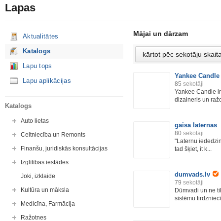
Lapas
Mājai un dārzam
Aktualitātes
Katalogs
Lapu tops
Yankee Candle 
Lapu aplikācijas
85
sekotāji
Yankee Candle ir
dizaineris un ražot
Katalogs
Auto lietas
gaisa laternas
80
sekotāji
Celtniecība un Remonts
"Laternu iededzin
Finanšu, juridiskās konsultācijas
tad šķiet, it k...
Izglītības iestādes
dumvads.lv
Joki, izklaide
79
sekotāji
Kultūra un māksla
Dūmvadi un ne ti
sistēmu tirdzniecī
Medicīna, Farmācija
Ražotnes