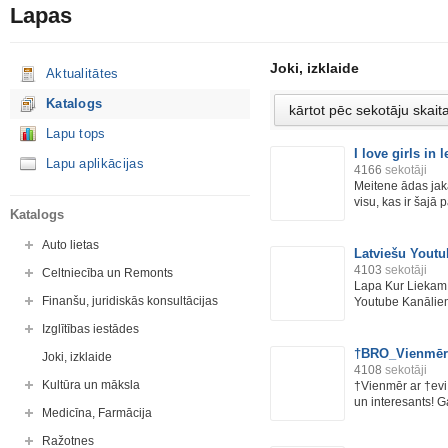
Lapas
Joki, izklaide
Aktualitātes
Katalogs
Lapu tops
I love girls in 
Lapu aplikācijas
4166
sekotāji
Meitene ādas jak
visu, kas ir šajā 
Katalogs
Auto lietas
Latviešu Youtu
4103
sekotāji
Celtniecība un Remonts
Lapa Kur Liekam 
Finanšu, juridiskās konsultācijas
Youtube Kanālie
Izglītības iestādes
†BRO_Vienmēr 
Joki, izklaide
4108
sekotāji
Kultūra un māksla
†Vienmēr ar †evi 
un interesants! Ga
Medicīna, Farmācija
Ražotnes