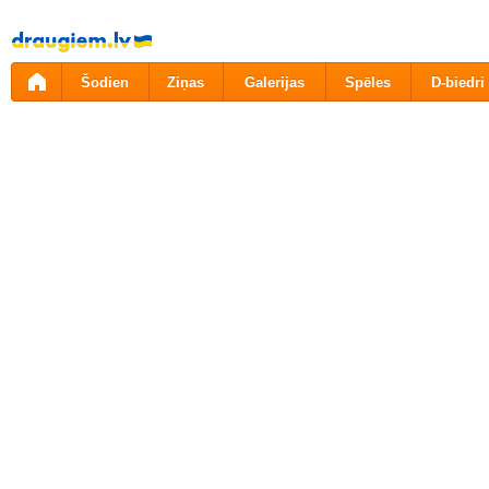
Pāriet
uz
saturu
Šodien
Ziņas
Galerijas
Spēles
D-biedri