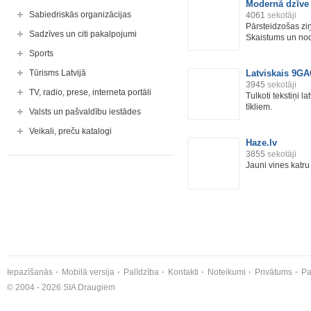
Modernā dzīve
Sabiedriskās organizācijas
4061
sekotāji
Pārsteidzošas ziņ
Sadzīves un citi pakalpojumi
Skaistums un node
Sports
Tūrisms Latvijā
Latviskais 9G
3945
sekotāji
TV, radio, prese, interneta portāli
Tulkoti tekstiņi l
tīkliem.
Valsts un pašvaldību iestādes
Veikali, preču katalogi
Haze.lv
3855
sekotāji
Jauni vines katru
Iepazīšanās
Mobilā versija
Palīdzība
Kontakti
Noteikumi
Privātums
Pa
© 2004 - 2026 SIA Draugiem