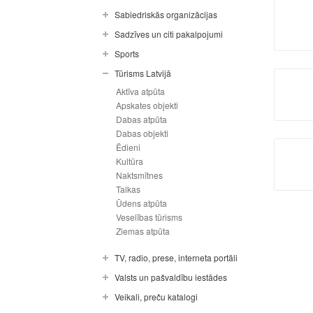
Sabiedriskās organizācijas
Sadzīves un citi pakalpojumi
Sports
Tūrisms Latvijā
Aktīva atpūta
Apskates objekti
Dabas atpūta
Dabas objekti
Ēdieni
Kultūra
Naktsmītnes
Talkas
Ūdens atpūta
Veselības tūrisms
Ziemas atpūta
TV, radio, prese, interneta portāli
Valsts un pašvaldību iestādes
Veikali, preču katalogi