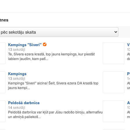
tnes
Kempings "Siveri"
V
13
sekotāji
1
Te, Sīvera ezera krastā, top jauns kempings, kur piestāt
A
labiem ļaudīm, kam patī...
d
Kempings
P
13
sekotāji
1
Kempings "Siveri" aicina! Šeit, Sivera ezera DA krastā top
A
jauns kempi...
un
Peldošā darbnīca
A
14
sekotāji
1
Peldošā darbnīca var kļūt par Jūsu radošo biroju, alternatīvu
A
un atmiņā paliekoš...
m