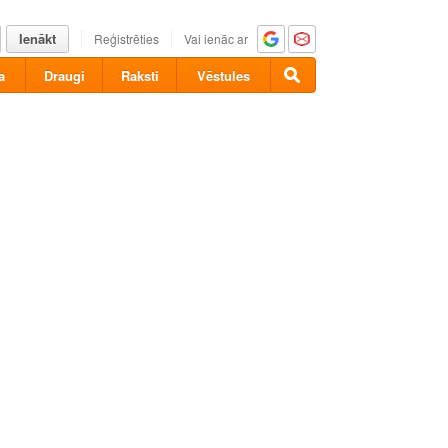
Ienākt
Reģistrēties
Vai ienāc ar
a
Draugi
Raksti
Vēstules