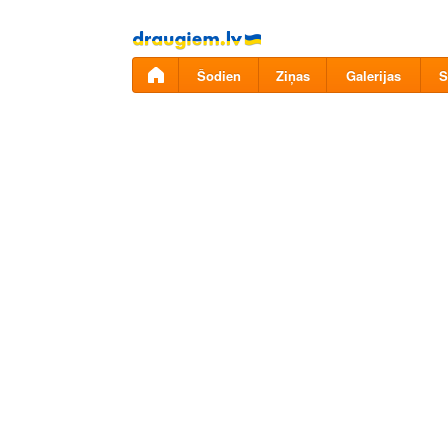
Pāriet
uz
saturu
Šodien
Ziņas
Galerijas
S