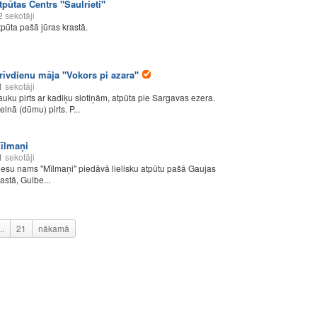
tpūtas Centrs "Saulrieti"
2
sekotāji
tpūta pašā jūras krastā.
rīvdienu māja "Vokors pi azara"
1
sekotāji
auku pirts ar kadiķu slotiņām, atpūta pie Sargavas ezera.
elnā (dūmu) pirts. P...
īlmaņi
1
sekotāji
iesu nams "Mīlmaņi" piedāvā lielisku atpūtu pašā Gaujas
rastā, Gulbe...
..
21
nākamā