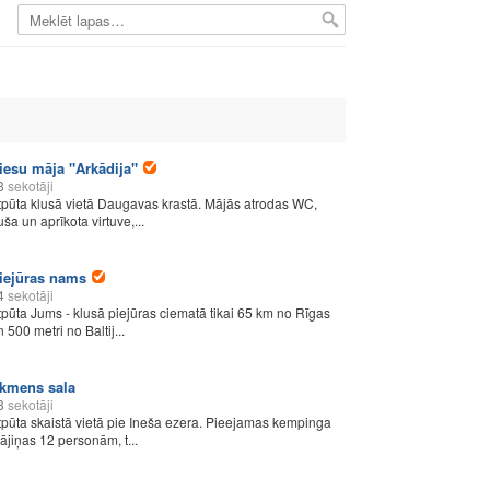
iesu māja "Arkādija"
3
sekotāji
tpūta klusā vietā Daugavas krastā. Mājās atrodas WC,
uša un aprīkota virtuve,...
iejūras nams
4
sekotāji
tpūta Jums - klusā piejūras ciematā tikai 65 km no Rīgas
 500 metri no Baltij...
kmens sala
3
sekotāji
tpūta skaistā vietā pie Ineša ezera. Pieejamas kempinga
ājiņas 12 personām, t...