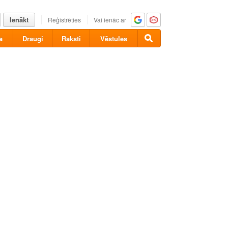
Ienākt
Reģistrēties
Vai ienāc ar
a
Draugi
Raksti
Vēstules