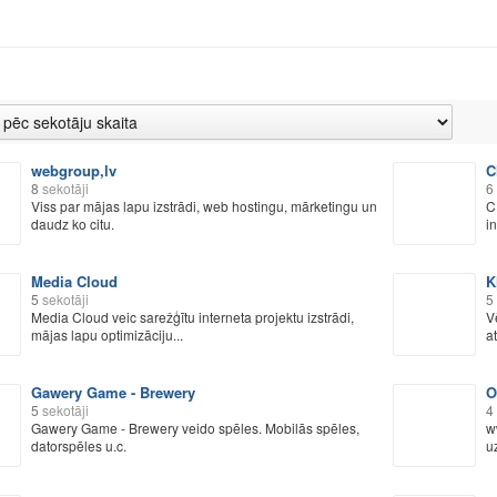
webgroup,lv
C
8
sekotāji
6
Viss par mājas lapu izstrādi, web hostingu, mārketingu un
C
daudz ko citu.
in
Media Cloud
K
5
sekotāji
5
Media Cloud veic sarežģītu interneta projektu izstrādi,
V
mājas lapu optimizāciju...
a
Gawery Game - Brewery
O
5
sekotāji
4
Gawery Game - Brewery veido spēles. Mobilās spēles,
w
datorspēles u.c.
u