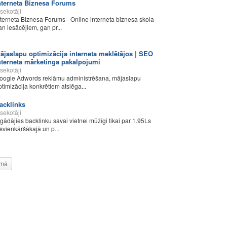
nterneta Biznesa Forums
sekotāji
nterneta Biznesa Forums - Online interneta biznesa skola
an iesācējiem, gan pr...
ājaslapu optimizācija interneta meklētājos | SEO
nterneta mārketinga pakalpojumi
sekotāji
oogle Adwords reklāmu administrēšana, mājaslapu
ptimizācija konkrētiem atslēga...
acklinks
sekotāji
egādājies backlinku savai vietnei mūžīgi tikai par 1.95Ls
isvienkāršākajā un p...
mā