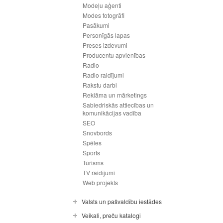
Modeļu aģenti
Modes fotogrāfi
Pasākumi
Personīgās lapas
Preses izdevumi
Producentu apvienības
Radio
Radio raidījumi
Rakstu darbi
Reklāma un mārketings
Sabiedriskās attiecības un
komunikācijas vadība
SEO
Snovbords
Spēles
Sports
Tūrisms
TV raidījumi
Web projekts
Valsts un pašvaldību iestādes
Veikali, preču katalogi