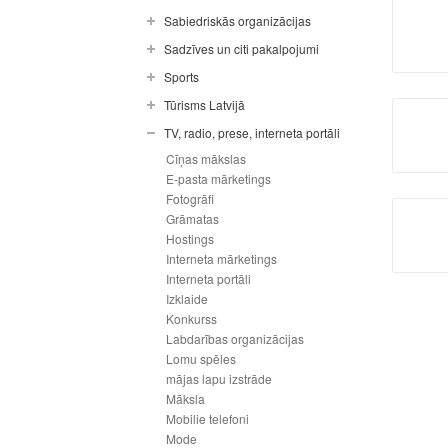
Sabiedriskās organizācijas
Sadzīves un citi pakalpojumi
Sports
Tūrisms Latvijā
TV, radio, prese, interneta portāli
Cīņas mākslas
E-pasta mārketings
Fotogrāfi
Grāmatas
Hostings
Interneta mārketings
Interneta portāli
Izklaide
Konkurss
Labdarības organizācijas
Lomu spēles
mājas lapu izstrāde
Māksla
Mobilie telefoni
Mode