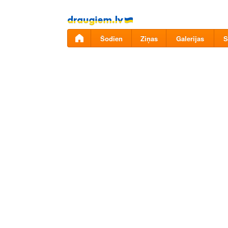
Pāriet
uz
saturu
Šodien
Ziņas
Galerijas
S