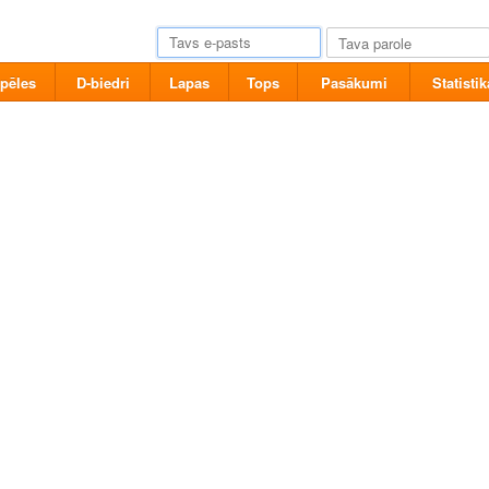
pēles
D-biedri
Lapas
Tops
Pasākumi
Statistik