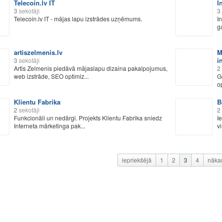
Telecoin.lv IT
I
3
sekotāji
3
Telecoin.lv IT - mājas lapu izstrādes uzņēmums.
I
g
artiszelmenis.lv
M
i
3
sekotāji
Artis Zelmenis piedāvā mājaslapu dizaina pakalpojumus,
2
web izstrāde, SEO optimiz...
G
o
Klientu Fabrika
B
2
sekotāji
2
Funkcionāli un nedārgi. Projekts Klientu Fabrika sniedz
I
Interneta mārketinga pak...
v
iepriekšējā
1
2
3
4
nāka