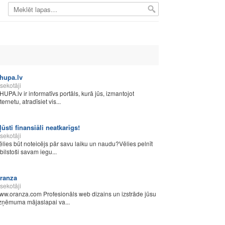
hupa.lv
sekotāji
HUPA.lv ir informatīvs portāls, kurā jūs, izmantojot
ternetu, atradīsiet vis...
ļūsti finansiāli neatkarīgs!
sekotāji
ēlies būt noteicējs pār savu laiku un naudu?Vēlies pelnīt
tbilstoši savam iegu...
ranza
sekotāji
ww.oranza.com Profesionāls web dizains un izstrāde jūsu
zņēmuma mājaslapai va...