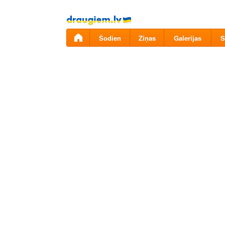
Pāriet
uz
saturu
Šodien
Ziņas
Galerijas
S