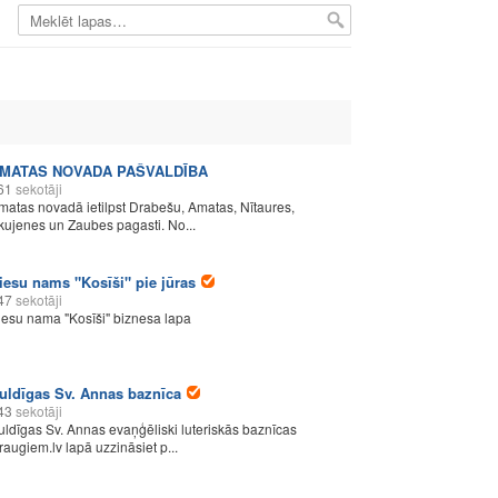
MATAS NOVADA PAŠVALDĪBA
61
sekotāji
matas novadā ietilpst Drabešu, Amatas, Nītaures,
kujenes un Zaubes pagasti. No...
iesu nams "Kosīši" pie jūras
47
sekotāji
iesu nama "Kosīši" biznesa lapa
uldīgas Sv. Annas baznīca
43
sekotāji
uldīgas Sv. Annas evaņģēliski luteriskās baznīcas
raugiem.lv lapā uzzināsiet p...