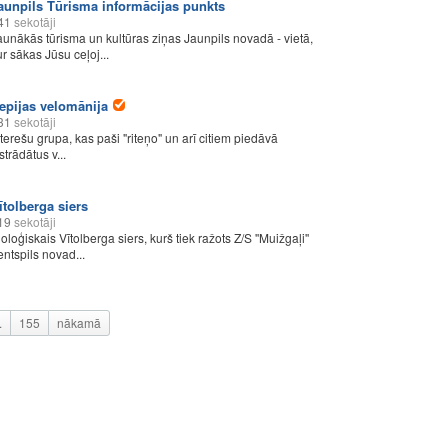
aunpils Tūrisma informācijas punkts
41
sekotāji
aunākās tūrisma un kultūras ziņas Jaunpils novadā - vietā,
ur sākas Jūsu ceļoj...
epijas velomānija
31
sekotāji
nterešu grupa, kas paši "riteņo" un arī citiem piedāvā
strādātus v...
ītolberga siers
19
sekotāji
oloģiskais Vītolberga siers, kurš tiek ražots Z/S ''Muižgaļi''
entspils novad...
.
155
nākamā