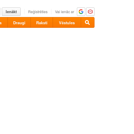
Ienākt
Reģistrēties
Vai ienāc ar
a
Draugi
Raksti
Vēstules