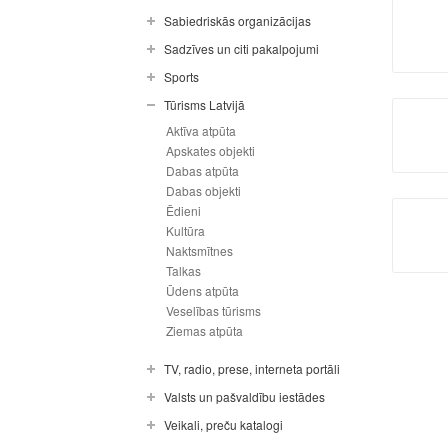
Sabiedriskās organizācijas
Sadzīves un citi pakalpojumi
Sports
Tūrisms Latvijā
Aktīva atpūta
Apskates objekti
Dabas atpūta
Dabas objekti
Ēdieni
Kultūra
Naktsmītnes
Talkas
Ūdens atpūta
Veselības tūrisms
Ziemas atpūta
TV, radio, prese, interneta portāli
Valsts un pašvaldību iestādes
Veikali, preču katalogi