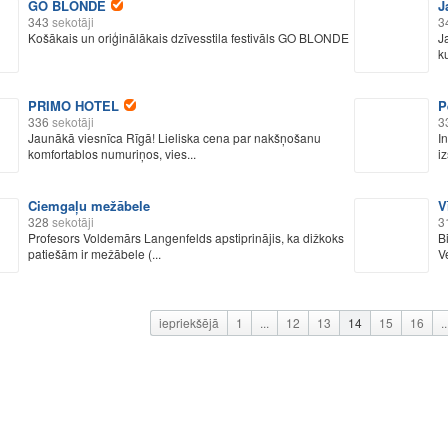
GO BLONDE
J
343
sekotāji
3
Košākais un oriģinālākais dzīvesstila festivāls GO BLONDE
J
k
PRIMO HOTEL
P
336
sekotāji
3
Jaunākā viesnīca Rīgā! Lieliska cena par nakšņošanu
I
komfortablos numuriņos, vies...
iz
Ciemgaļu mežābele
V
328
sekotāji
3
Profesors Voldemārs Langenfelds apstiprinājis, ka dižkoks
Bi
patiešām ir mežābele (...
V
iepriekšējā
1
...
12
13
14
15
16
..