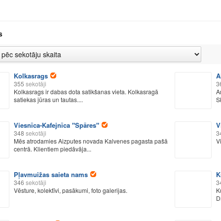
s
Kolkasrags
A
355
sekotāji
3
Kolkasrags ir dabas dota satikšanas vieta. Kolkasragā
A
satiekas jūras un tautas....
S
Viesnīca-Kafejnīca "Spāres"
V
348
sekotāji
3
Mēs atrodamies Aizputes novada Kalvenes pagasta pašā
V
centrā. Klientiem piedāvāja...
Pļavmuižas saieta nams
K
346
sekotāji
3
Vēsture, kolektīvi, pasākumi, foto galerijas.
K
D