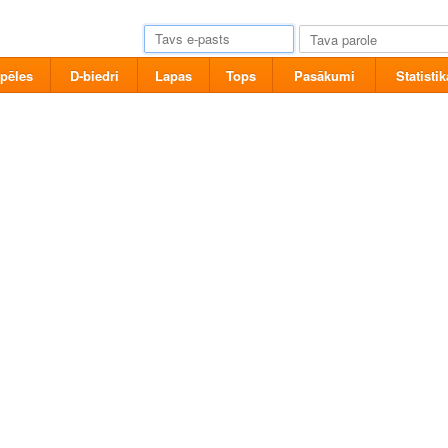
pēles
D-biedri
Lapas
Tops
Pasākumi
Statistik