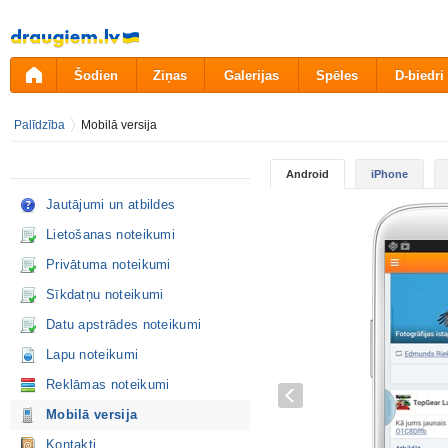
Pāriet
uz
saturu
Šodien
Ziņas
Galerijas
Spēles
D-biedri
Palīdzība
Mobilā versija
Android
iPhone
Jautājumi un atbildes
Lietošanas noteikumi
Privātuma noteikumi
Sīkdatņu noteikumi
Datu apstrādes noteikumi
Lapu noteikumi
Reklāmas noteikumi
Mobilā versija
Kontakti