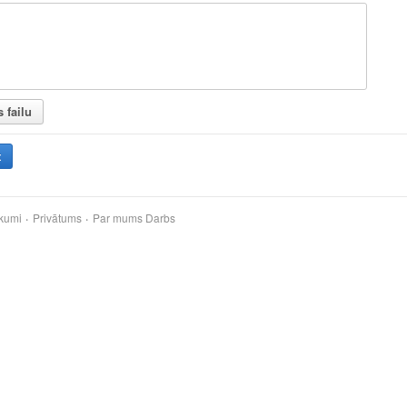
s failu
t
kumi
Privātums
Par mums
Darbs