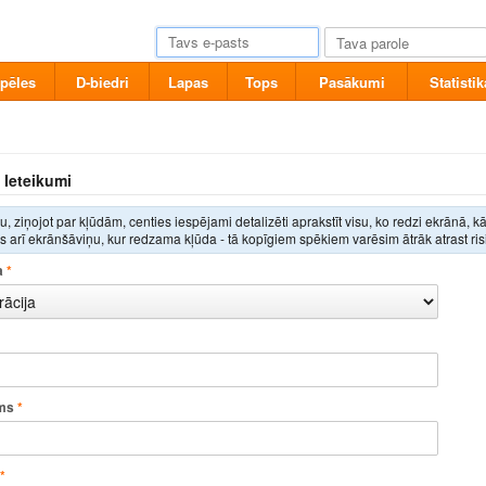
pēles
D-biedri
Lapas
Tops
Pasākumi
Statistik
 Ieteikumi
, ziņojot par kļūdām, centies iespējami detalizēti aprakstīt visu, ko redzi ekrānā, k
 arī ekrānšāviņu, kur redzama kļūda - tā kopīgiem spēkiem varēsim ātrāk atrast ris
a
*
ms
*
*