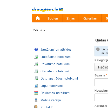
Pāriet
uz
saturu
Šodien
Ziņas
Galerijas
S
Palīdzība
Kļūdas /
Jautājumi un atbildes
Lūdzu
mums
Lietošanas noteikumi
Kategorij
Privātuma noteikumi
Sīkdatņu noteikumi
E-pasts
*
Datu apstrādes noteikumi
Lapu noteikumi
Nosauku
Reklāmas noteikumi
Mobilā versija
Apraksts
Kontakti