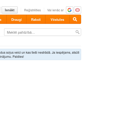
Ienākt
Reģistrēties
Vai ienāc ar
a
Draugi
Raksti
Vēstules
ādus soļus veici un kas tieši nestrādā. Ja iespējams, atsūti
inājumu. Paldies!